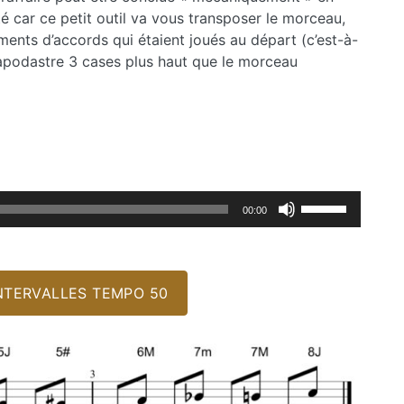
ité car ce petit outil va vous transposer le morceau,
ents d’accords qui étaient joués au départ (c’est-à-
le capodastre 3 cases plus haut que le morceau
Utilisez
00:00
les
flèches
haut/bas
pour
NTERVALLES TEMPO 50
augmenter
ou
diminuer
le
volume.