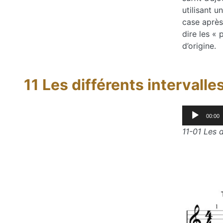
utilisant u
case après
dire les « 
d’origine.
11 Les différents intervall
Lecteur
00:00
audio
11-01 Les d