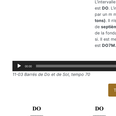
L’intervall
est
DO
. L’
par un m m
tons)
. Il 
de
septiè
de la fond
si. Il est
est
DO7M
Lecteur
00:00
audio
11-03 Barrés de Do et de Sol, tempo 70