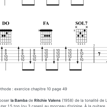
thode : exercice chapitre 10 page 49
sposer
la Bamba
de
Ritchie Valens
(1958) de la tonalité de L
outer 1,5 ton (ou 3 cases) au morceau d’origine. À la guitar