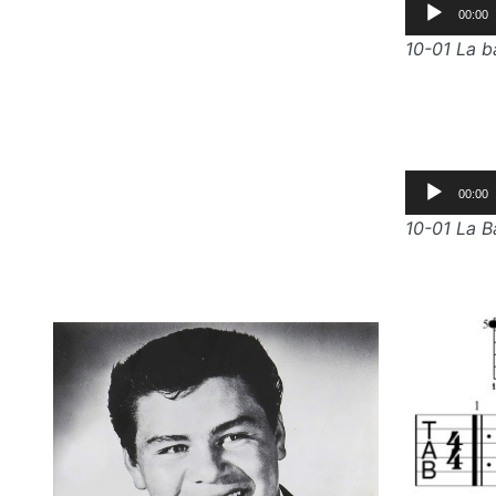
Lecteur
00:00
audio
10-01 La b
Lecteur
00:00
audio
10-01 La B