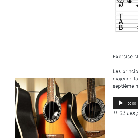
Exercice c
Les princip
majeure, la
septième m
Lecteur
00:00
audio
11-02 Les 