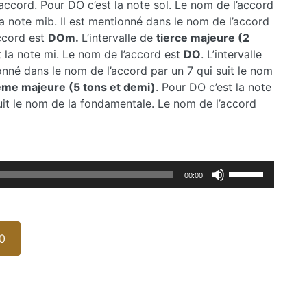
’accord. Pour DO c’est la note sol. Le nom de l’accord
la note mib. Il est mentionné dans le nom de l’accord
ccord est
DOm.
L’intervalle de
tierce majeure (2
t la note mi. Le nom de l’accord est
DO
. L’intervalle
ionné dans le nom de l’accord par un 7 qui suit le nom
ème majeure (5 tons et demi)
. Pour DO c’est la note
suit le nom de la fondamentale. Le nom de l’accord
Utilisez
00:00
les
flèches
haut/bas
pour
0
augmenter
ou
diminuer
le