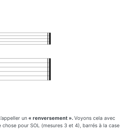
volume.
’appeller un
« renversement ».
Voyons cela avec
e chose pour SOL (mesures 3 et 4), barrés à la case