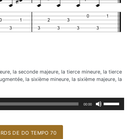
eure, la seconde majeure, la tierce mineure, la tierce
 augmentée, la sixième mineure, la sixième majeure, la
Utilisez
00:00
les
flèches
haut/bas
pour
RDS DE DO TEMPO 70
augmenter