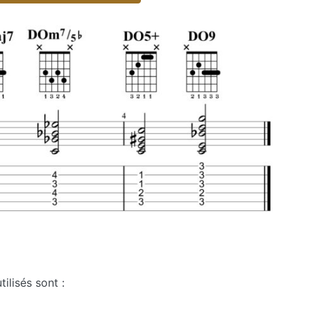
ou
diminuer
le
volume.
tilisés sont :