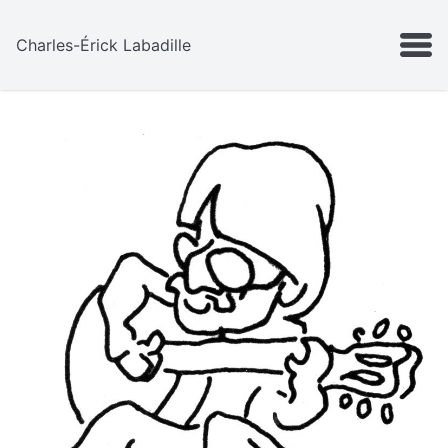
Aller au contenu
MENU
Charles-Érick Labadille