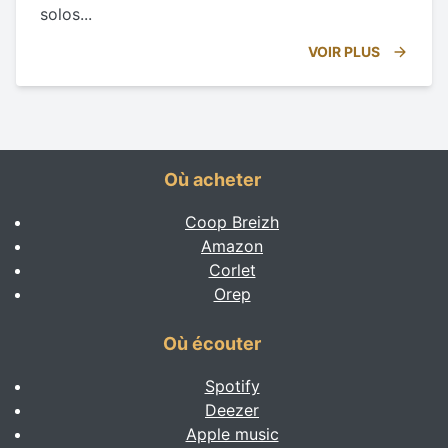
solos...
VOIR PLUS
Où acheter
Coop Breizh
Amazon
Corlet
Orep
Où écouter
Spotify
Deezer
Apple music