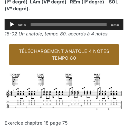
er
e
e
(I
degré) LAm (VI
degré) RÉm (II
degré) SOL
e
(V
degré).
Lecteur
00:00
00:00
audio
18-02 Un anatole, tempo 80, accords à 4 notes
TÉLÉCHARGEMENT ANATOLE 4 NOTES
TEMPO 80
Exercice chapitre 18 page 75