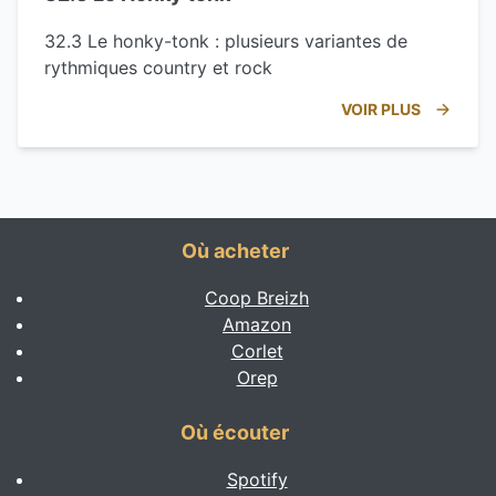
32.3 Le honky-tonk : plusieurs variantes de
rythmiques country et rock
VOIR PLUS
Où acheter
Coop Breizh
Amazon
Corlet
Orep
Où écouter
Spotify