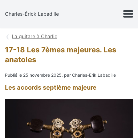
Aller au contenu
MENU
Charles-Érick Labadille
La guitare à Charlie
17-18 Les 7èmes majeures. Les
anatoles
Publié le 25 novembre 2025, par Charles-Erik Labadille
Les accords septième majeure