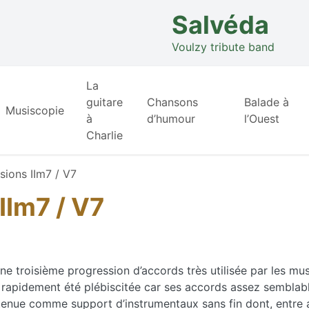
Salvéda
Voulzy tribute band
La
guitare
Chansons
Balade à
Musiscopie
à
d’humour
l’Ouest
Charlie
sions IIm7 / V7
IIm7 / V7
 une troisième progression d’accords très utilisée par les mus
 rapidement été plébiscitée car ses accords assez semblab
enue comme support d’instrumentaux sans fin dont, entre 