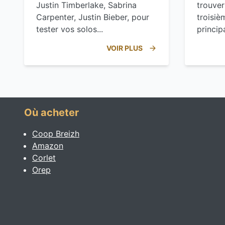
Justin Timberlake, Sabrina
trouver
Carpenter, Justin Bieber, pour
troisiè
tester vos solos...
princip
VOIR PLUS
Où acheter
Coop Breizh
Amazon
Corlet
Orep