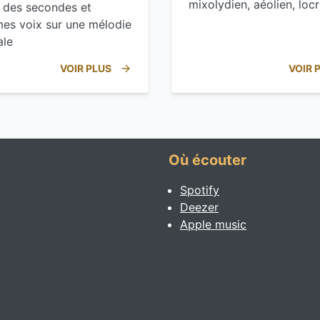
mixolydien, aéolien, locr
 des secondes et
mes voix sur une mélodie
ale
VOIR PLUS
VOIR 
Où écouter
Spotify
Deezer
Apple music