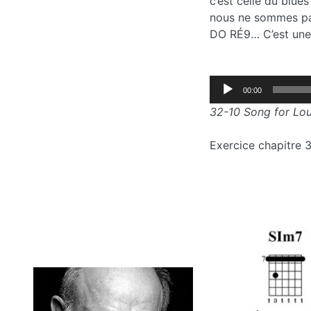
c’est celle du blu
nous ne sommes p
DO RÉ9… C’est une p
Lecteur
00:00
audio
32-10 Song for Lou
Exercice chapitre 