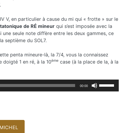
.
V V, en particulier à cause du mi qui « frotte » sur le
tatonique de R
É
mineur
qui s’est imposée avec la
si une seule note diffère entre les deux gammes, ce
 la septième du SOL7.
tte penta mineure-là, la 7/4, vous la connaissez
ème
 doigté 1 en ré, à la 10
case (à la place de la, à la
Utilisez
00:00
les
flèches
haut/bas
pour
augmenter
ou
MICHEL
diminuer