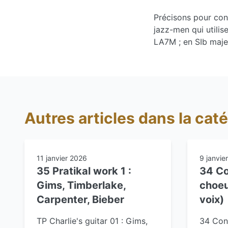
Précisons pour conc
jazz-men qui utili
LA7M ; en SIb maj
Autres articles dans la caté
11 janvier 2026
9 janvie
35 Pratikal work 1 :
34 Co
Gims, Timberlake,
choeu
Carpenter, Bieber
voix)
TP Charlie's guitar 01 : Gims,
34 Cons