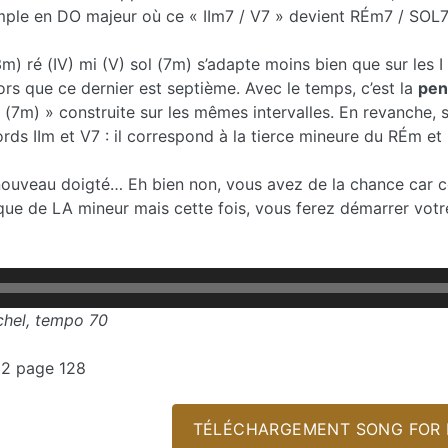
mple en DO majeur où ce « IIm7 / V7 » devient RÉm7 / SOL7
m) ré (IV) mi (V) sol (7m) s’adapte moins bien que sur les I I
rs que ce dernier est septième. Avec le temps, c’est la
pen
o (7m) » construite sur les mêmes intervalles. En revanche, 
ords IIm et V7 : il correspond à la tierce mineure du RÉm et
 nouveau doigté… Eh bien non, vous avez de la chance car ce
que de LA mineur mais cette fois, vous ferez démarrer votre
chel, tempo 70
32 page 128
TÉLÉCHARGEMENT SONG FOR 