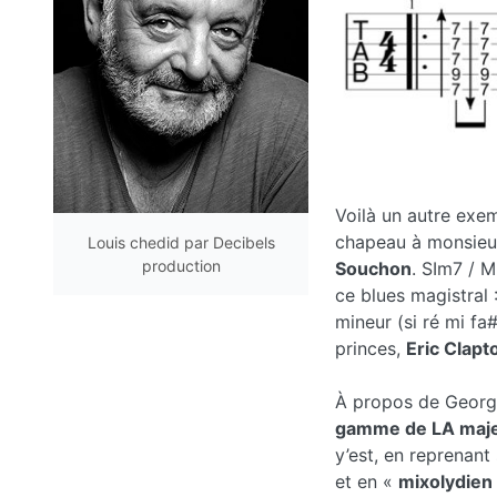
Voilà un autre exe
chapeau à monsie
Louis chedid par Decibels
production
Souchon
. SIm7 / M
ce blues magistral
mineur (si ré mi fa
princes,
Eric Clapt
À propos de George,
gamme de LA maj
y’est, en reprenan
et en «
mixolydien