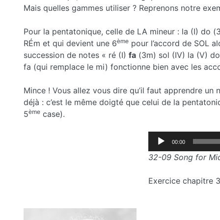
Mais quelles gammes utiliser ? Reprenons notre exe
Pour la pentatonique, celle de LA mineur : la (I) do (3
ème
RÉm et qui devient une 6
pour l’accord de SOL alo
succession de notes « ré (I)
fa
(3m) sol (IV) la (V) d
fa (qui remplace le mi) fonctionne bien avec les acc
Mince ! Vous allez vous dire qu’il faut apprendre un
déjà : c’est le même doigté que celui de la pentatoni
ème
5
case).
Lecteur
00:00
audio
32-09 Song for Mi
Exercice chapitre 