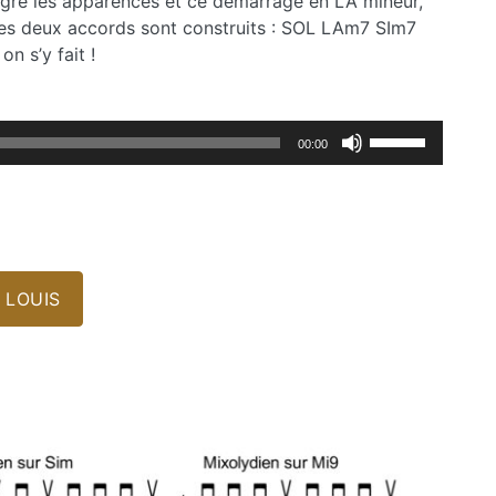
algré les apparences et ce démarrage en LA mineur,
les deux accords sont construits : SOL LAm7 SIm7
n s’y fait !
Utilisez
00:00
les
flèches
haut/bas
pour
augmenter
ou
 LOUIS
diminuer
le
volume.