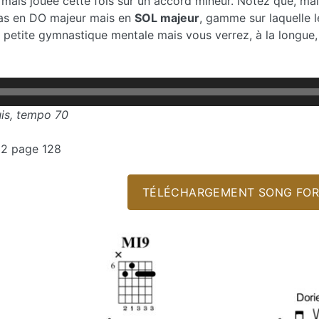
es mais jouée cette fois sur un accord mineur. Notez que, m
as en DO majeur mais en
SOL majeur
, gamme sur laquelle 
etite gymnastique mentale mais vous verrez, à la longue, o
is, tempo 70
32 page 128
TÉLÉCHARGEMENT SONG FOR