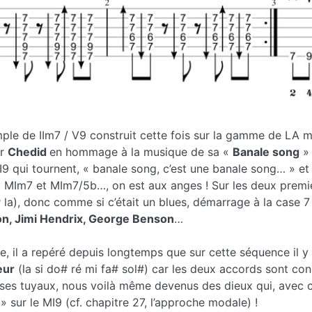
mple de IIm7 / V9 construit cette fois sur la gamme de LA m
ur
Chedid
en hommage à la musique de sa «
Banale song
» 
I9 qui tournent, « banale song, c’est une banale song… » et
 : MIm7 et MIm7/5b…, on est aux anges ! Sur les deux premi
# la), donc comme si c’était un blues, démarrage à la case 
on, Jimi Hendrix, George Benson
…
 il a repéré depuis longtemps que sur cette séquence il y 
eur
(la si do# ré mi fa# sol#) car les deux accords sont cons
t ses tuyaux, nous voilà même devenus des dieux qui, avec
» sur le MI9 (cf. chapitre 27, l’approche modale) !