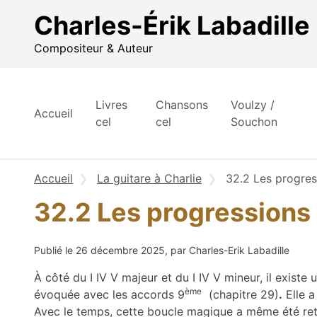
Aller au contenu
Charles-Érik Labadille
Compositeur & Auteur
Livres
Chansons
Voulzy /
Accueil
cel
cel
Souchon
Accueil
La guitare à Charlie
32.2 Les progres
32.2 Les progressions 
Publié le 26 décembre 2025, par Charles-Erik Labadille
À côté du I IV V majeur et du I IV V mineur, il existe
ème
évoquée avec les accords 9
(chapitre 29)
.
Elle a
Avec le temps, cette boucle magique a même été ret