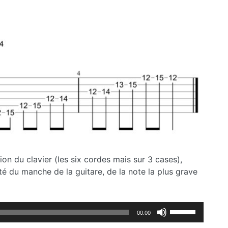
ou
diminuer
le
volume.
ion du clavier (les six cordes mais sur 3 cases),
té du manche de la guitare, de la note la plus grave
Utilisez
00:00
les