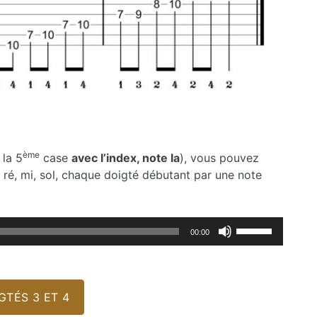
ème
 la 5
case
avec l’index, note la
), vous pouvez
, ré, mi, sol, chaque doigté débutant par une note
Utilisez
00:00
les
flèches
haut/bas
pour
TÉS 3 ET 4
augmenter