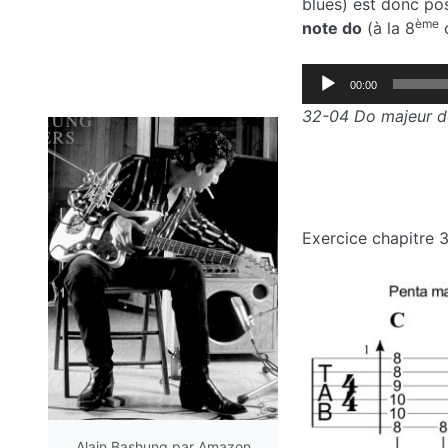
blues) est donc pos
ème
note do
(à la 8
Lecteur
00:00
audio
32-04 Do majeur do
Exercice chapitre 
Alain Bashung par Amazon