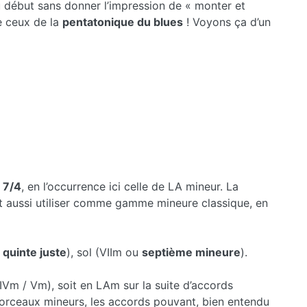
au début sans donner l’impression de « monter et
e ceux de la
pentatonique du blues
! Voyons ça d’un
 7/4
, en l’occurrence ici celle de LA mineur. La
t aussi utiliser comme gamme mineure classique, en
u
quinte juste
), sol (VIIm ou
septième mineure
).
IVm / Vm), soit en LAm sur la suite d’accords
s morceaux mineurs, les accords pouvant, bien entendu