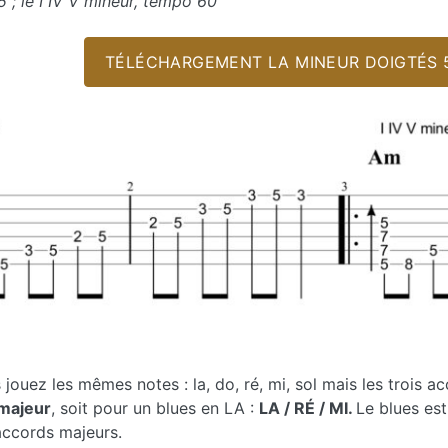
 ; le I IV V mineur, tempo 60
TÉLÉCHARGEMENT LA MINEUR DOIGTÉS 5 
 jouez les mêmes notes : la, do, ré, mi, sol mais les trois ac
V majeur
, soit pour un blues en LA :
LA / R
É
/ MI.
Le blues es
accords majeurs.