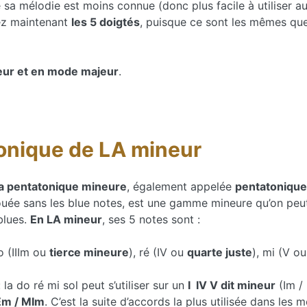
ue sa mélodie est moins connue (donc plus facile à utiliser 
ez maintenant
les 5 doigtés
, puisque ce sont les mêmes qu
ur et en mode majeur
.
onique de LA mineur
la pentatonique mineure
, également appelée
pentatonique
uée sans les blue notes, est une gamme mineure qu’on peu
blues.
En LA mineur
, ses 5 notes sont :
do (IIIm ou
tierce mineure
), ré (IV ou
quarte juste
), mi (V o
la do ré mi sol peut s’utiliser sur un
I IV V dit mineur
(Im / 
É
m / MIm
. C’est la suite d’accords la plus utilisée dans le