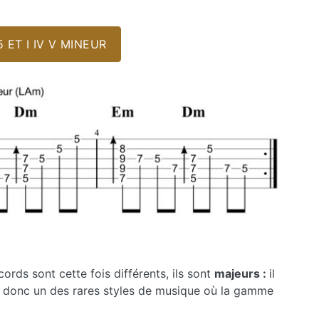
flèches
haut/bas
pour
ET I IV V MINEUR
augmenter
ou
diminuer
le
volume.
cords sont cette fois différents, ils sont
majeurs :
il
t donc un des rares styles de musique où la gamme