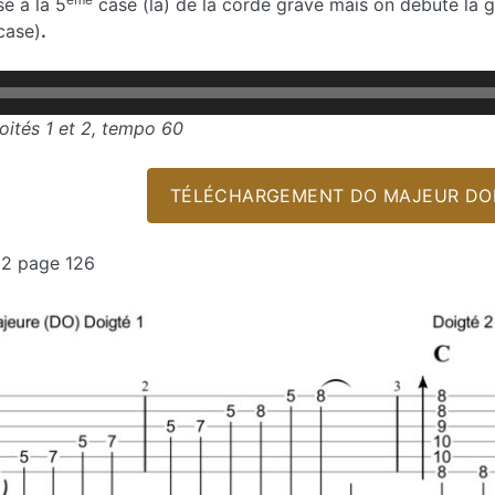
é à la 5
case (la) de la corde grave mais on débute la 
case)
.
ités 1 et 2, tempo 60
TÉLÉCHARGEMENT DO MAJEUR DOIG
32 page 126