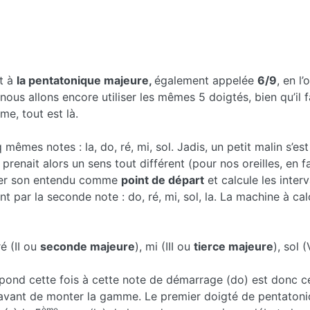
t à
la pentatonique majeure,
également appelée
6/9
, en l
nous allons encore utiliser les mêmes 5 doigtés, bien qu’il f
e, tout est là.
 mêmes notes : la, do, ré, mi, sol. Jadis, un petit malin 
 prenait alors un sens tout différent (pour nos oreilles, en f
mier son entendu comme
point de départ
et calcule les inter
 par la seconde note : do, ré, mi, sol, la. La machine à c
ré (II ou
seconde majeure
), mi (III ou
tierce majeure
), sol 
spond cette fois à cette note de démarrage (do) est donc c
 avant de monter la gamme. Le premier doigté de pentato
ème