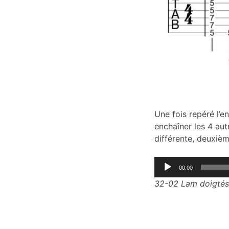
Une fois repéré l’
enchaîner les 4 aut
différente, deuxième
Lecteur
00:00
audio
32-02 Lam doigtés