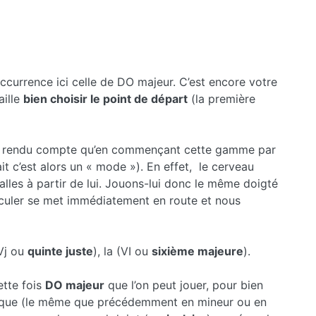
’occurrence ici celle de DO majeur. C’est encore votre
aille
bien choisir le point de départ
(la première
s’est rendu compte qu’en commençant cette gamme par
ait c’est alors un « mode »). En effet, le cerveau
valles à partir de lui. Jouons-lui donc le même doigté
alculer se met immédiatement en route et nous
(Vj ou
quinte juste
), la (VI ou
sixième majeure
).
ette fois
DO majeur
que l’on peut jouer, pour bien
nique (le même que précédemment en mineur ou en