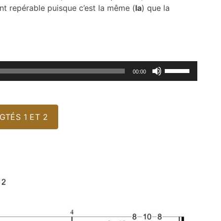
nt repérable puisque c’est la même (
la
) que la
Utilisez
00:00
les
flèches
haut/bas
pour
TÉS 1 ET 2
augmenter
ou
diminuer
le
volume.