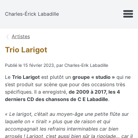
Aller au contenu
MENU
Charles-Érick Labadille
Artistes
Trio Larigot
Publié le 15 février 2023, par Charles-Erik Labadille
Le
Trio Larigot
est plutôt un
groupe « studio »
qui ne
s’est produit sur scène que pour des occasions très
spécifiques. Il a enregistré,
de 2009 à 2017, les 4
derniers CD des chansons de C E Labadille
.
« Le larigot, c’était au moyen-âge une petite flûte sur
laquelle on « tirait » plus que de raison et qui
accompagnait les refrains interminables car bien
arrosés ! Larigot, c’est aussi bien sûr la rigolade… car il