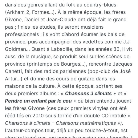
dans des genres allant du folk au country-blues
(Arkham 2, Formes…). À la même époque, les frères
Givone, Daniel et Jean-Claude ont déjà fait le grand
pas ; finies les études, ils seront musiciens
professionnels : ils vont d’abord écumer les bals de
province, puis accompagner des vedettes comme J.J.
Goldman… Quant à Labadille, dans les années 80, il vit
aussi de la musique, se produit seul sur les scènes de
province (printemps de Bourges…), rencontre Jacques
Canetti, fait des radios parisiennes (pop-club de José
Artur…) et donne des cours de guitare dans les
maisons de la culture. À cette époque, sortent ses
deux premiers albums :
«
Chansons à climats
»
et
«
Pendre un enfant par le cou
»
où bien entendu jouent
les frères Givone (ces deux premiers vinyles ont été
réédités en 2010 sous forme d’un double CD intitulé
«
Chansons à climats – Chansons mathématiques »).
L’auteur-compositeur, déjà un peu touche-à-tout, est
alors rattrapé par une nouvelle passion pour laquelle il