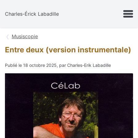
Aller au contenu
MENU
Charles-Érick Labadille
Musiscopie
Entre deux (version instrumentale)
Publié le 18 octobre 2025, par Charles-Erik Labadille