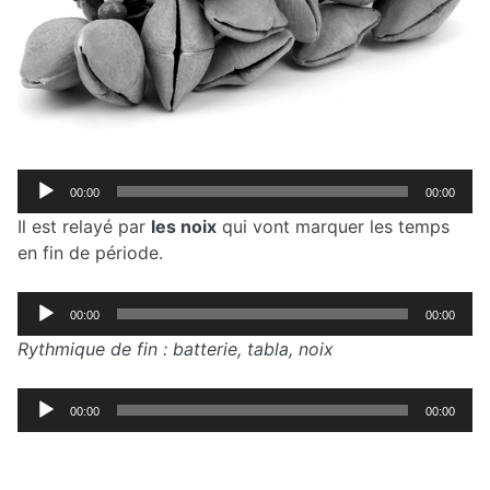
Lecteur
00:00
00:00
audio
Il est relayé par
les noix
qui vont marquer les temps
en fin de période.
Lecteur
00:00
00:00
audio
Rythmique de fin : batterie, tabla, noix
Lecteur
00:00
00:00
audio