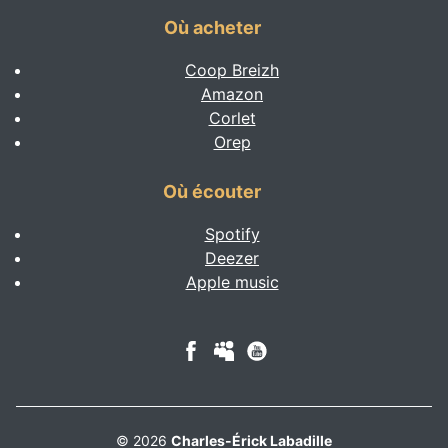
Où acheter
Coop Breizh
Amazon
Corlet
Orep
Où écouter
Spotify
Deezer
Apple music
Page Facebook
MySpace account
YouTube account
© 2026
Charles-Érick Labadille