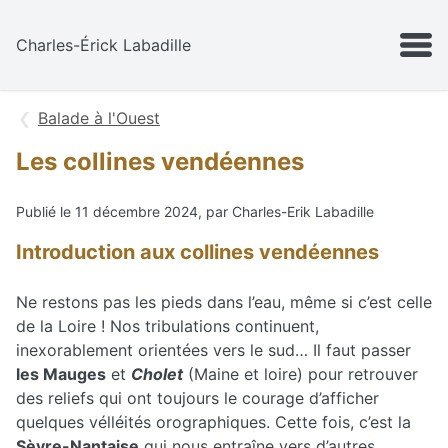
Aller au contenu
MENU
Charles-Érick Labadille
Balade à l'Ouest
Les collines vendéennes
Publié le 11 décembre 2024, par Charles-Erik Labadille
Introduction aux collines vendéennes
Ne restons pas les pieds dans l’eau, même si c’est celle
de la Loire ! Nos tribulations continuent,
inexorablement orientées vers le sud… Il faut passer
les Mauges
et
Cholet
(Maine et loire) pour retrouver
des reliefs qui ont toujours le courage d’afficher
quelques vélléités orographiques. Cette fois, c’est la
Sèvre-Nantaise
qui nous entraîne vers d’autres