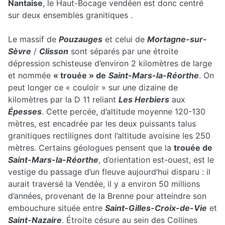
Nantaise
, le Haut-Bocage vendéen est donc centré
sur deux ensembles granitiques .
Le massif de
Pouzauges
et celui de
Mortagne-sur-
Sèvre
/
Clisson
sont séparés par une étroite
dépression schisteuse d’environ 2 kilomètres de large
et nommée
« trouée » de
Saint-Mars-la-Réorthe
. On
peut longer ce « couloir » sur une dizaine de
kilomètres par la D 11 reliant
Les Herbiers
aux
Épesses
. Cette percée, d’altitude moyenne 120-130
mètres, est encadrée par les deux puissants talus
granitiques rectilignes dont l’altitude avoisine les 250
mètres. Certains géologues pensent que la
trouée de
Saint-Mars-la-Réorthe
, d’orientation est-ouest, est le
vestige du passage d’un fleuve aujourd’hui disparu : il
aurait traversé la Vendée, il y a environ 50 millions
d’années, provenant de la Brenne pour atteindre son
embouchure située entre
Saint-Gilles-Croix-de-Vie
et
Saint-Nazaire
. Étroite césure au sein des Collines