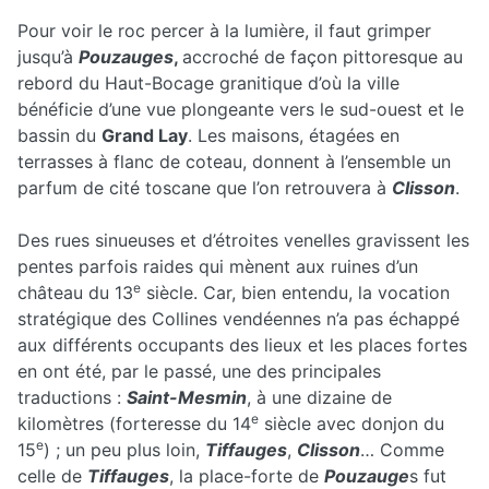
Pour voir le roc percer à la lumière, il faut grimper
jusqu’à
Pouzauges
,
accroché de façon pittoresque au
rebord du Haut-Bocage granitique d’où la ville
bénéficie d’une vue plongeante vers le sud-ouest et le
bassin du
Grand Lay
. Les maisons, étagées en
terrasses à flanc de coteau, donnent à l’ensemble un
parfum de cité toscane que l’on retrouvera à
Clisson
.
Des rues sinueuses et d’étroites venelles gravissent les
pentes parfois raides qui mènent aux ruines d’un
e
château du 13
siècle. Car, bien entendu, la vocation
stratégique des Collines vendéennes n’a pas échappé
aux différents occupants des lieux et les places fortes
en ont été, par le passé, une des principales
traductions :
Saint-Mesmin
, à une dizaine de
e
kilomètres (forteresse du 14
siècle avec donjon du
e
15
) ; un peu plus loin,
Tiffauges
,
Clisson
… Comme
celle de
Tiffauges
, la place-forte de
Pouzauge
s fut