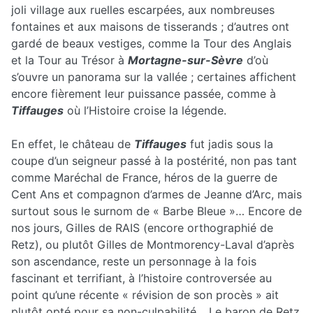
joli village aux ruelles escarpées, aux nombreuses
fontaines et aux maisons de tisserands ; d’autres ont
gardé de beaux vestiges, comme la Tour des Anglais
et la Tour au Trésor à
Mortagne-sur-Sèvre
d’où
s’ouvre un panorama sur la vallée ; certaines affichent
encore fièrement leur puissance passée, comme à
Tiffauges
où l’Histoire croise la légende.
En effet, le château de
Tiffauges
fut jadis sous la
coupe d’un seigneur passé à la postérité, non pas tant
comme Maréchal de France, héros de la guerre de
Cent Ans et compagnon d’armes de Jeanne d’Arc, mais
surtout sous le surnom de « Barbe Bleue »… Encore de
nos jours, Gilles de RAIS (encore orthographié de
Retz), ou plutôt Gilles de Montmorency-Laval d’après
son ascendance, reste un personnage à la fois
fascinant et terrifiant, à l’histoire controversée au
point qu’une récente « révision de son procès » ait
plutôt opté pour sa non-culpabilité… Le baron de Retz