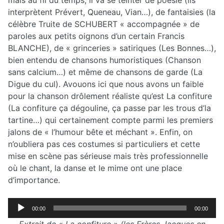
mais au fil du temps, il va se teinter de poésie (ils
interprètent Prévert, Queneau, Vian…), de fantaisies (la
célèbre Truite de SCHUBERT « accompagnée » de
paroles aux petits oignons d’un certain Francis
BLANCHE), de « grinceries » satiriques (Les Bonnes…),
bien entendu de chansons humoristiques (Chanson
sans calcium…) et même de chansons de garde (La
Digue du cul). Avouons ici que nous avons un faible
pour la chanson drôlement réaliste qu’est La confiture
(La confiture ça dégouline, ça passe par les trous d’la
tartine…) qui certainement compte parmi les premiers
jalons de « l’humour bête et méchant ». Enfin, on
n’oubliera pas ces costumes si particuliers et cette
mise en scène pas sérieuse mais très professionnelle
où le chant, la danse et le mime ont une place
d’importance.
Lecteur
00:00
00:00
audio