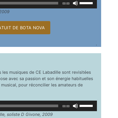
Utilisez
diminuer
00:00
les
le
 2009
flèches
volume.
haut/bas
pour
TUIT DE BOTA NOVA
augmenter
ou
.
diminuer
le
volume.
 les musiques de CE Labadille sont revisitées
pose avec sa passion et son énergie habituelles
 musical, pour réconcilier les amateurs de
Utilisez
00:00
les
lle, soliste D Givone, 2009
flèches