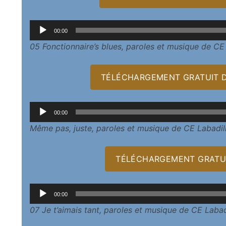
Lecteur
00:00
audio
05 Fonctionnaire’s blues, paroles et musique de CE
TÉLÉCHARGEMENT GRATUIT D
Lecteur
00:00
audio
Même pas, juste, paroles et musique de CE Labadil
TÉLÉCHARGEMENT GRATUI
Lecteur
00:00
audio
07 Je t’aimais tant, paroles et musique de CE Labad