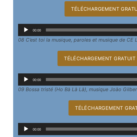
TÉLÉCHARGEMENT GRATUIT
Lecteur
00:00
audio
08 C’est toi la musique, paroles et musique de CE 
TÉLÉCHARGEMENT GRATUIT D
Lecteur
00:00
audio
09 Bossa tristé (Ho Bà Là Là), musique Joào Gilber
TÉLÉCHARGEMENT GRATU
Lecteur
00:00
audio