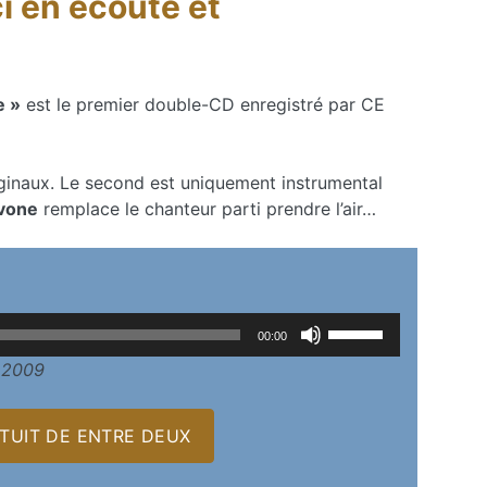
i en écoute et
e »
est le premier double-CD enregistré par CE
riginaux. Le second est uniquement instrumental
ivone
remplace le chanteur parti prendre l’air…
Utilisez
00:00
les
, 2009
flèches
haut/bas
pour
UIT DE ENTRE DEUX
augmenter
ou