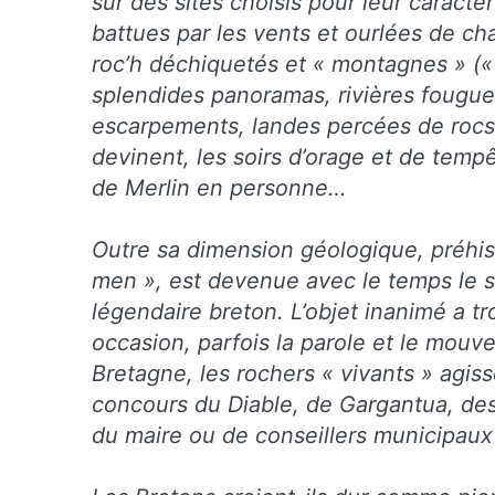
sur des sites choisis pour leur caractè
battues par les vents et ourlées de cha
roc’h déchiquetés et « montagnes » (
splendides panoramas, rivières fougue
escarpements, landes percées de rocs
devinent, les soirs d’orage et de temp
de Merlin en personne…
Outre sa dimension géologique, préhist
men », est devenue avec le temps le su
légendaire breton. L’objet inanimé a 
occasion, parfois la parole et le mouv
Bretagne, les rochers « vivants » agiss
concours du Diable, de Gargantua, des 
du maire ou de conseillers municipaux