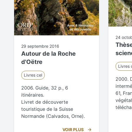
24 octo
Thèse
29 septembre 2016
scien
Autour de la Roche
d'Oëtre
Livres 
Livres cel
2000. 
intermé
2006. Guide, 32 p., 6
61, Fra
itinéraires.
végéta
Livret de découverte
télécha
touristique de la Suisse
Normande (Calvados, Orne).
VOIR PLUS