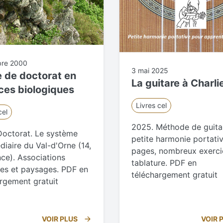
bre 2000
3 mai 2025
 de doctorat en
La guitare à Charli
ces biologiques
Livres cel
cel
2025. Méthode de guita
Doctorat. Le système
petite harmonie portativ
diaire du Val-d'Orne (14,
pages, nombreux exerci
nce). Associations
tablature. PDF en
les et paysages. PDF en
téléchargement gratuit
rgement gratuit
VOIR PLUS
VOIR 