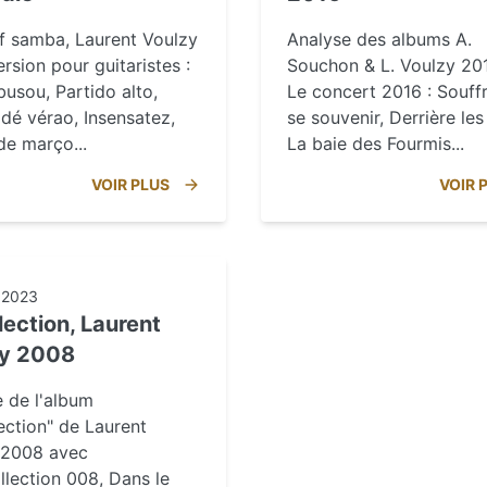
of samba, Laurent Voulzy
Analyse des albums A.
ersion pour guitaristes :
Souchon & L. Voulzy 201
usou, Partido alto,
Le concert 2016 : Souffr
dé vérao, Insensatez,
se souvenir, Derrière les
e março...
La baie des Fourmis...
VOIR PLUS
VOIR 
t 2023
lection, Laurent
zy 2008
 de l'album
ection" de Laurent
 2008 avec
lection 008, Dans le