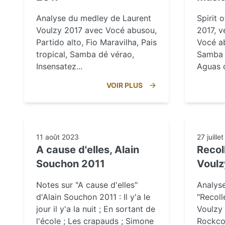
Analyse du medley de Laurent
Spirit 
Voulzy 2017 avec Vocé abusou,
2017, v
Partido alto, Fio Maravilha, Pais
Vocé ab
tropical, Samba dé vérao,
Samba 
Insensatez...
Aguas d
VOIR PLUS
11 août 2023
27 juille
A cause d'elles, Alain
Recol
Souchon 2011
Voul
Notes sur "A cause d'elles"
Analyse
d'Alain Souchon 2011 : Il y'a le
"Recoll
jour il y'a la nuit ; En sortant de
Voulzy
l'école ; Les crapauds ; Simone
Rockcol