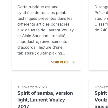
Cette rubrique est une
Discog
synthèse de tous les points
Présen
techniques présentés dans les
studio 
différents articles consacrés
Classif
aux oeuvres de Laurent Voulzy
de 240 
et Alain Souchon : tonalité,
capodastre, renversements
d'accords ; lecture d'une
tablature ; guitar picking...
VOIR PLUS
11 novembre 2023
9 novem
Spirit of samba, version
Spiri
light, Laurent Voulzy
Voulz
2017
music