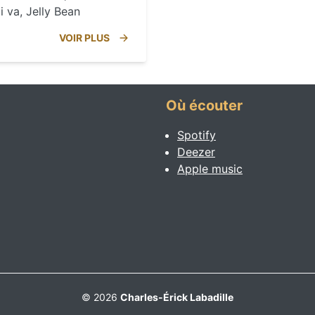
i va, Jelly Bean
VOIR PLUS
Où écouter
Spotify
Deezer
Apple music
© 2026
Charles-Érick Labadille