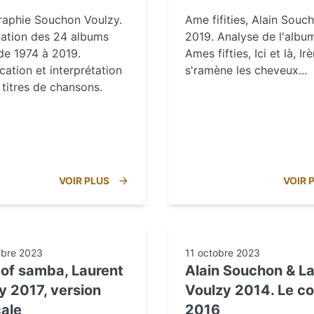
raphie Souchon Voulzy.
Ame fifities, Alain Souc
tation des 24 albums
2019. Analyse de l'albu
de 1974 à 2019.
Ames fifties, Ici et là, Ir
ication et interprétation
s'ramène les cheveux...
titres de chansons.
VOIR PLUS
VOIR 
bre 2023
11 octobre 2023
t of samba, Laurent
Alain Souchon & L
y 2017, version
Voulzy 2014. Le c
ale
2016