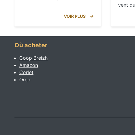
vent qu
VOIR PLUS
Où acheter
Coop Breizh
Amazon
Corlet
Orep