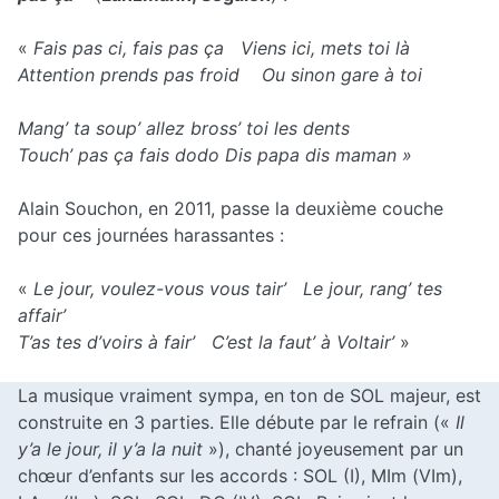
«
Fais pas ci, fais pas ça Viens ici, mets toi là
Attention prends pas froid Ou sinon gare à toi
Mang’ ta soup’ allez bross’ toi les dents
Touch’ pas ça fais dodo Dis papa dis maman »
Alain Souchon, en 2011, passe la deuxième couche
pour ces journées harassantes :
«
Le jour, voulez-vous vous tair’ Le jour, rang’ tes
affair’
T’as tes d’voirs à fair’ C’est la faut’ à Voltair’
»
La musique vraiment sympa, en ton de SOL majeur, est
construite en 3 parties. Elle débute par le refrain («
Il
y’a le jour, il y’a la nuit
»), chanté joyeusement par un
chœur d’enfants sur les accords : SOL (I), MIm (VIm),