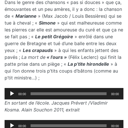
Dans le genre des chansons « pas si douces » que ça,
émouvantes et un peu amères, il y a donc : la chanson
de «
Marianne
» (Max Jacob / Louis Bessières) qui se
tue à cheval ; «
Simone
» qui est malheureuse comme
les pierres car elle est amoureuse du curé et que ça ne
se fait pas ; «
Le petit Grégoire
» enrôlé dans une
guerre de Bretagne et tué d’une balle entre les deux
yeux ; «
Les crapauds
» à qui les enfants jettent des
pavés ;
La mort de
« l’ours »
(Félix Leclerc) qui finit la
patte prise dans un piège ; «
La p’tite hirondelle
» à
qui l’on donne trois p’tits coups d’bâtons (comme au
p’tit ministre…) ;
Lecteur
00:00
00:00
audio
En sortant de l’école. Jacques Prévert /Vladimir
Kosma. Alain Souchon 2011, extrait
Lecteur
00:00
00:00