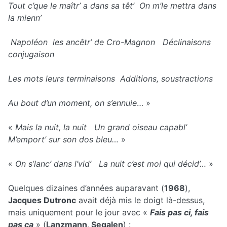
Tout c’que le maîtr’ a dans sa têt’ On m’le mettra dans
la mienn’
Napoléon les ancêtr’ de Cro-Magnon Déclinaisons
conjugaison
Les mots leurs terminaisons Additions, soustractions
Au bout d’un moment, on s’ennuie
… »
«
Mais la nuit, la nuit Un grand oiseau capabl’
M’emport’ sur son dos bleu…
»
«
On s’lanc’ dans l’vid’ La nuit c’est moi qui décid’…
»
Quelques dizaines d’années auparavant (
1968
),
Jacques Dutronc
avait déjà mis le doigt là-dessus,
mais uniquement pour le jour avec «
Fais pas ci, fais
pas ça
» (
Lanzmann, Segalen
) :