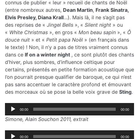
connus de publier « leur » recueil de chants de Noël
(entre nombreux autres,
Dean Martin
,
Frank Sinatra,
Elvis Presley, Diana Krall
…). Mais là, il ne s’agit pas
des reprises de «
Jingel Bells
», «
Silent night
» ou
«
White Christmas
», en gros «
Mon beau sapin
», «
Ô
douce nuit
» et «
Petit papa Noël
» (en français dans
le texte) ! Non, il n’y a pas de titres vraiment connus
dans ce
If on a winter night
, ce sont plutôt des chants
d’hiver, plus sombres, d’influence celtique pour
certains, présentés en petite formation acoustique que
l’on pourrait presque qualifier de baroque, ce qui n’est
pas sans accentuer le caractère profond et émouvant
des morceaux où se pose la belle voix grave de
Sting
.
Lecteur
00:00
00:00
audio
Simone, Alain Souchon 2011, extrait
Lecteur
00:00
00:00