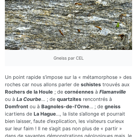
Gneiss par CEL
Un point rapide s’impose sur la « métamorphose » des
roches car nous allons parler de
schistes
trouvés aux
Rochers de la Houle
; de
cornéennes
à
Flamanville
ou à
La Courbe
… ; de
quartzites
rencontrés à
Domfront
ou à
Bagnoles-de-l’Orne
…
; de
gneiss
icartiens de
La Hague
…,
la liste s’allonge et pourrait
bien laisser, faute d’explication, les visiteurs curieux
sur leur faim ! Il ne s’agit pas non plus de « partir »
dans de savantes démonstrations géologiques mais, le