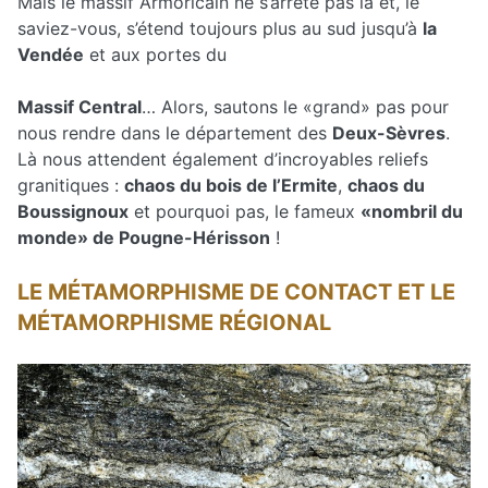
Mais le massif Armoricain ne s’arrête pas là et, le
saviez-vous, s’étend toujours plus au sud jusqu’à
la
Vendée
et aux portes du
Massif Central
… Alors, sautons le «grand» pas pour
nous rendre dans le département des
Deux-Sèvres
.
Là nous attendent également d’incroyables reliefs
granitiques :
chaos du bois de l’Ermite
,
chaos du
Boussignoux
et pourquoi pas, le fameux
«nombril du
monde» de Pougne-Hérisson
!
LE MÉTAMORPHISME DE CONTACT ET LE
MÉTAMORPHISME RÉGIONAL