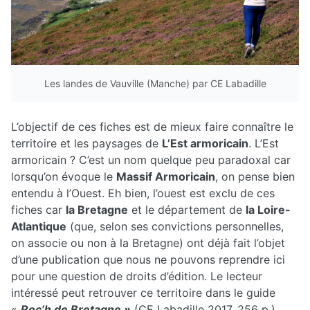
Les landes de Vauville (Manche) par CE Labadille
L’objectif de ces fiches est de mieux faire connaître le
territoire et les paysages de
L’Est armoricain
. L’Est
armoricain ? C’est un nom quelque peu paradoxal car
lorsqu’on évoque le
Massif Armoricain
, on pense bien
entendu à l’Ouest. Eh bien, l’ouest est exclu de ces
fiches car
la Bretagne
et le département de
la Loire-
Atlantique
(que, selon ses convictions personnelles,
on associe ou non à la Bretagne) ont déjà fait l’objet
d’une publication que nous ne pouvons reprendre ici
pour une question de droits d’édition. Le lecteur
intéressé peut retrouver ce territoire dans le guide
«
Roc’h de Bretagne »
(CE Labadille 2017, 256 p.)