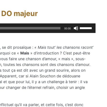
é DO majeur
Utilisez
00:00
les
flèches
haut/bas
, se dit prosaïque :
« Mais tout’ les chansons racont’
pour
urquoi ce «
Mais
» d’introduction ? C’est peut-être
augmenter
s vous faire une chanson d’amour, « mais », sous-
ou
en, toutes les chansons sont des chansons d’amour.
diminuer
tout ça est dit avec un grand sourire, alors on
le
 Apparent, car si Alain Souchon de dédouane
volume.
et que pour lui, il y a un challenge à tenir : il va
ur changer de l’éternel refrain, choisir un angle
ictuel qu’il va parler, et cette fois, c’est donc