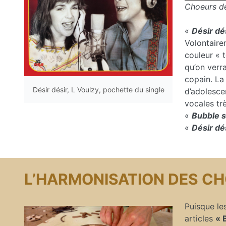
Choeurs de
«
Désir dé
Volontaire
couleur « t
qu’on verra
copain. La 
Désir désir, L Voulzy, pochette du single
d’adolesce
vocales tr
«
Bubble 
«
Désir dé
L’HARMONISATION DES C
Puisque les
articles
« 