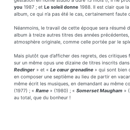
gestation en home studio a duré 13 mois !), il ne pro
you
1987 ; et
Le soleil donne
1988. Il est clair que l
album, ce qui n’a pas été le cas, certainement faute 
Néanmoins, le travail de cette époque sera résumé 
album à treize autres titres des années précédentes,
atmosphère originale, comme celle portée par le sp
Mais plutôt que d’afficher des regrets, des critiques
sur un même opus une dizaine de titres inscrits dans 
Redinger
» et «
Le cœur grenadine
» qui sont bien 
en composer une septième au lieu de partir en vacan
même écrit les musiques, en demandant au même compè
(1977) ; «
Rame
» (1980) ; «
Somerset Maugham
» (
au total, que du bonheur !