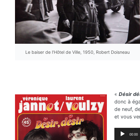
Le baiser de l'Hôtel de Ville, 1950, Robert Doisneau
«
Désir dé
donc à éga
de neuf, d
et vous ver
Lecteur
00:00
audio