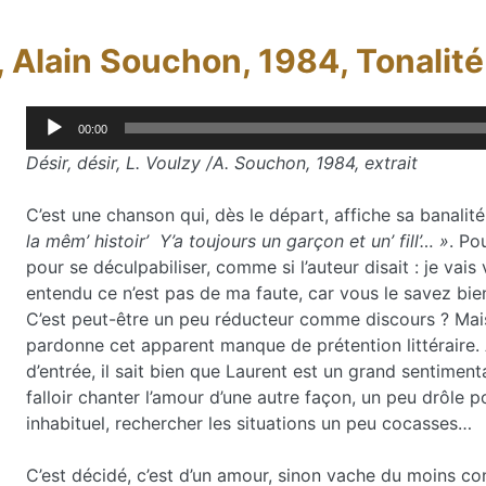
y, Alain Souchon, 1984, Tonalit
Lecteur
00:00
audio
Désir, désir, L. Voulzy /A. Souchon, 1984, extrait
C’est une chanson qui, dès le départ, affiche sa banalité
la mêm’ histoir’ Y’a toujours un garçon et un’ fill’… »
. Po
pour se déculpabiliser, comme si l’auteur disait : je vai
entendu ce n’est pas de ma faute, car vous le savez bi
C’est peut-être un peu réducteur comme discours ? Mais 
pardonne cet apparent manque de prétention littéraire.
d’entrée, il sait bien que Laurent est un grand sentimental 
falloir chanter l’amour d’une autre façon, un peu drôle po
inhabituel, rechercher les situations un peu cocasses…
C’est décidé, c’est d’un amour, sinon vache du moins confl