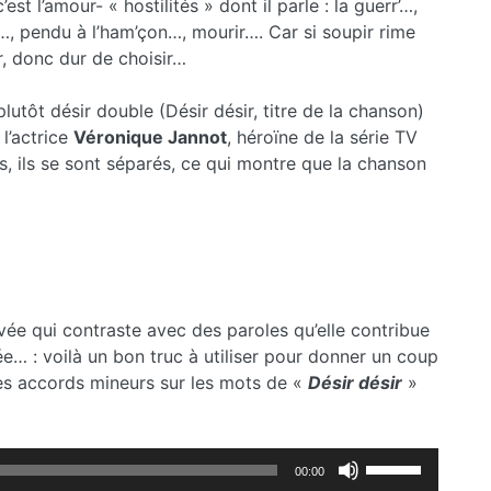
t l’amour- « hostilités » dont il parle : la guerr’…,
…, pendu à l’ham’çon…, mourir…. Car si soupir rime
ir, donc dur de choisir…
lutôt désir double (Désir désir, titre de la chanson)
l’actrice
Véronique Jannot
, héroïne de la série TV
is, ils se sont séparés, ce qui montre que la chanson
vée qui contraste avec des paroles qu’elle contribue
e… : voilà un bon truc à utiliser pour donner un coup
des accords mineurs sur les mots de «
Désir désir
»
Utilisez
00:00
les