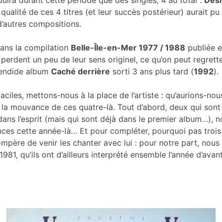
duira durant cette période que des singles, 4 au total :
Dési
a qualité de ces 4 titres (et leur succès postérieur) aurait p
d’autres compositions.
dans la compilation
Belle-Île-en-Mer 1977 / 1988
publiée e
 perdent un peu de leur sens originel, ce qu’on peut regret
lendide album
Caché derrière
sorti 3 ans plus tard (
1992
).
 faciles, mettons-nous à la place de l’artiste : qu’aurions-
la mouvance de ces quatre-là. Tout d’abord, deux qui sont d
dans l’esprit (mais qui sont déjà dans le premier album…), no
ces cette année-là… Et pour compléter, pourquoi pas trois 
re de venir les chanter avec lui : pour notre part, nous 
1981, qu’ils ont d’ailleurs interprété ensemble l’année d’avant