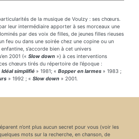
flèches
haut/bas
rticularités de la musique de Voulzy : ses chœurs.
pour
par leur intermédiaire apporter à ses morceaux une
augmenter
ominés par des voix de filles, de jeunes filles rieuses
ou
 d’un feu ou dans une soirée chez une copine ou un
diminuer
 enfantine, s’accorde bien à cet univers
le
u’en 2001 («
Slow down
») à ces interventions
volume.
ces chœurs tirés du répertoire de l’époque :
«
Idéal simplifié
» 1981; «
Bopper en larmes
» 1983 ;
urs
» 1992 ; «
Slow down
» 2001.
séparent n’ont plus aucun secret pour vous (voir les
 quelques mots sur la recherche, en chanson, de