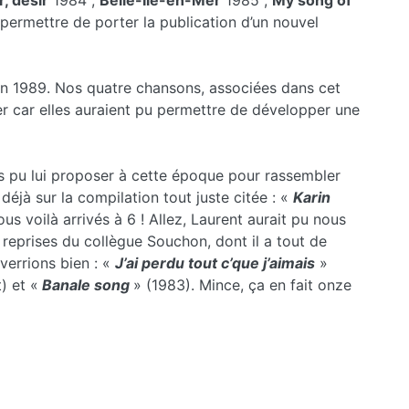
r, désir
1984 ;
Belle-Île-en-Mer
1985 ;
My song of
u permettre de porter la publication d’un nouvel
n 1989. Nos quatre chansons, associées dans cet
ter car elles auraient pu permettre de développer une
nous pu lui proposer à cette époque pour rassembler
éjà sur la compilation tout juste citée : «
Karin
us voilà arrivés à 6 ! Allez, Laurent aurait pu nous
reprises du collègue Souchon, dont il a tout de
verrions bien : «
J’ai perdu tout c’que j’aimais
»
) et «
Banale song
» (1983). Mince, ça en fait onze