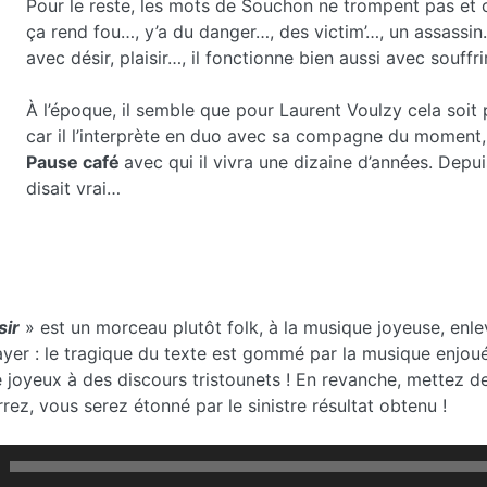
Pour le reste, les mots de Souchon ne trompent pas et c’es
ça rend fou…, y’a du danger…, des victim’…, un assassin
avec désir, plaisir…, il fonctionne bien aussi avec souffr
À l’époque, il semble que pour Laurent Voulzy cela soit p
car il l’interprète en duo avec sa compagne du moment, 
Pause café
avec qui il vivra une dizaine d’années. Depu
disait vrai…
sir
» est un morceau plutôt folk, à la musique joyeuse, enle
yer : le tragique du texte est gommé par la musique enjoué
e joyeux à des discours tristounets ! En revanche, mettez 
rez, vous serez étonné par le sinistre résultat obtenu !