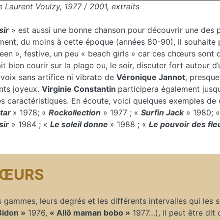
 Laurent Voulzy, 1977 / 2001, extraits
sir
» est aussi une bonne chanson pour découvrir une des pa
ment, du moins à cette époque (années 80-90), il souhaite 
een », festive, un peu « beach girls » car ces chœurs sont d
it bien courir sur la plage ou, le soir, discuter fort autour
voix sans artifice ni vibrato de
Véronique Jannot
, presque
nts joyeux.
Virginie Constantin
participera également jusq
ès caractéristiques. En écoute, voici quelques exemples de 
star
» 1978; «
Rockollection
» 1977 ; «
Surfin Jack
» 1980; 
sir
» 1984 ; «
Le soleil donne
» 1988 ; «
Le pouvoir des fle
HŒURS
 gammes, leurs degrés et les différents intervalles qui les 
Bidon »
1976,
« Allô maman bobo »
1977…), il peut être dit