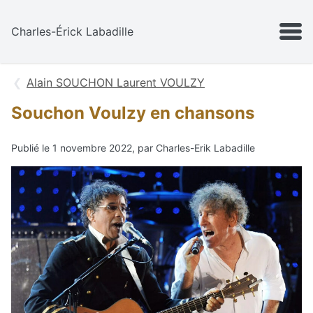
Aller au contenu
MENU
Charles-Érick Labadille
Alain SOUCHON Laurent VOULZY
Souchon Voulzy en chansons
Publié le 1 novembre 2022, par Charles-Erik Labadille