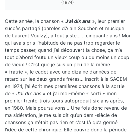
(1974)
Cette année, la chanson «
J’ai dix ans
», leur premier
succès partagé (paroles d’Alain Souchon et musique
de Laurent Voulzy), a tout juste… …cinquante ans ! Moi
qui avais pris l’habitude de ne pas trop regarder le
temps passer, quand j’ai découvert la chose, ça m’a
tout d’abord foutu un vieux coup ou du moins un coup
de vieux ! C’est que je suis un peu de la même
« fratrie », le cadet avec une dizaine d’années de
retard sur les deux grands frères… Inscrit à la SACEM
en 1974, j’ai écrit mes premières chansons à la sortie
de «
J’ai dix ans
» et j’ai moi-même « sorti » mon
premier trente-trois tours autoproduit six ans après,
en 1980. Mais poursuivons… Une fois donc revenu de
ma sidération, je me suis dit qu’un demi-siècle de
chansons ça n’était pas rien et c’est là qu’a germé
l’idée de cette chronique. Elle couvre donc la période